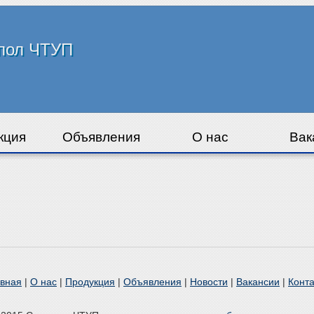
пол ЧТУП
кция
Объявления
О нас
Вак
авная
|
О нас
|
Продукция
|
Объявления
|
Новости
|
Вакансии
|
Конт